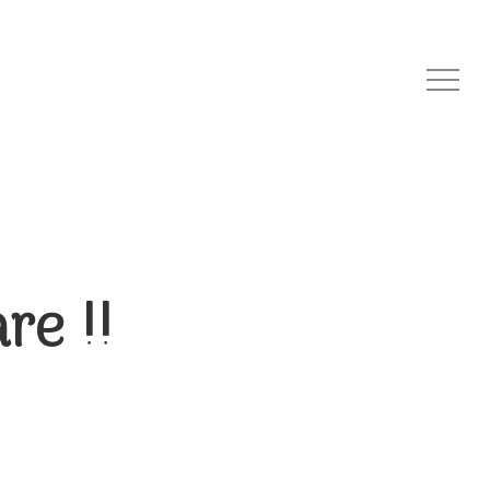
Menu
re !!